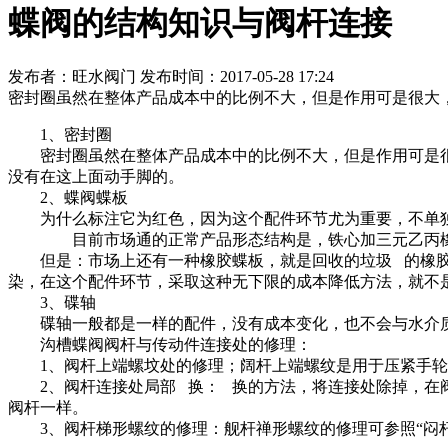
蝶阀的结构知识与阀杆连接
发布者：旺水阀门 发布时间：2017-05-28 17:24
密封圈虽然在整体产品成本中的比例不大，但是作用可是很大
1、密封圈
密封圈虽然在整体产品成本中的比例不大，但是作用可是很
没有在这上面动手脚的。
2、蝶阀蝶板
为什么标注它为红色，因为这个配件环节尤为重要，不单独
目前市场通的正常产品形态结构是，铁心加三元乙丙橡胶包
但是：市场上还有一种橡胶蝶板，就是回收的垃圾 的橡胶
染，在这个配件环节，采取这种无下限的成本降低方法，就不
3、碟轴
碟轴一般都是一样的配件，没有成本变化，也不会与水介质
沟槽蝶阀阀杆与传动件连接处的修理：
1、阀杆上端螺坟处的修理；阔杆上端螺纹是用于压紧手轮
2、阀杆连接处局部 换： 换的方法，将连接处除掉，在阀
阀杆一样。
3、阀杆梯形螺纹的修理：舰杆禅形螺纹的修理可参照“闷杆