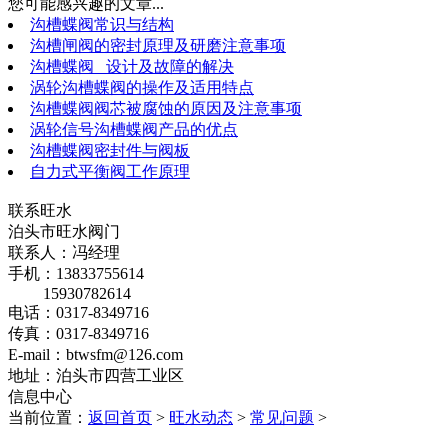
您可能感兴趣的文章...
沟槽蝶阀常识与结构
沟槽闸阀的密封原理及研磨注意事项
沟槽蝶阀 设计及故障的解决
涡轮沟槽蝶阀的操作及适用特点
沟槽蝶阀阀芯被腐蚀的原因及注意事项
涡轮信号沟槽蝶阀产品的优点
沟槽蝶阀密封件与阀板
自力式平衡阀工作原理
联系旺水
泊头市旺水阀门
联系人：冯经理
手机：13833755614
15930782614
电话：0317-8349716
传真：0317-8349716
E-mail：btwsfm@126.com
地址：泊头市四营工业区
信息中心
当前位置：
返回首页
>
旺水动态
>
常见问题
>