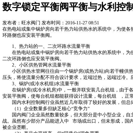
数字锁定平衡阀平衡与水利控
发布者：旺水阀门 发布时间：2016-11-27 08:51
在热电站或集中锅炉房向若干热力站供热水的系统中，为使各
环路侧也应安装平衡阀。
1、热力站的一、二次环路水流量平衡
在热电站或集中锅炉房向若干热力站供热水的系统中，为使
二次环路侧也应安装平衡阀。
2、小区供热管网水流量平衡
小区供热水管网往往由一个锅炉房(或热力站)向若干幢供热
压头，将使流量分配不符合设计要求，近端过热，远端过冷。
3、锅炉(或冷水机组)水流量平衡
在锅炉房(或冷水机房)中，一般并联安装几台机组，由于各
安装平衡阀，使每台机组都能获得设计流量，每台机组 ，正
国内水利控制阀行业虽然近几年取得了较好的发展，但总体
（1）企业数量多但缺乏核心“竞争力”
国内阀门企业虽然数量较多，但大部分是中小型企业，自主
战。虽然有少部分产品能进入中 市场或出口，但未形成，国
被企业垄断。