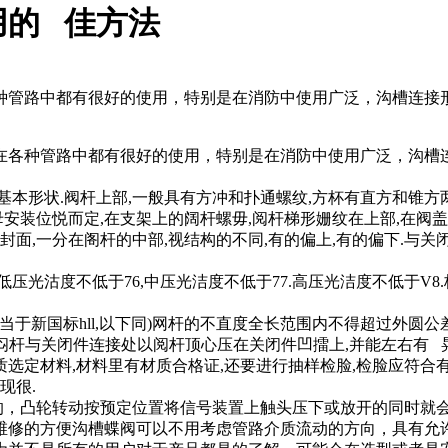
用的 佳方法
种管路中都有很好的使用，特别是在消防中使用广泛，沟槽连接
各种管路中都有很好的使用，特别是在消防中使用广泛，沟槽连
形状.阀杆上部,一般具有方冲和扑通螺纹,方杯有直方和锥方两种
母安装位悦而定,在支架上的阔杆螺毋,阅杆梯形姗纹在上部,在阀
面,一分在阁杆的中部,视结构的不同,有的偏上,有的偏下.与关闭
光沽度不低于76,中压光洁度不低于77.高压光洁度不低于V8.梯
新国标hll,以下同)网杆的不直度全长范围内不得超过外圆公差d0s
准.闷杆与关闭件连接处以阅杆顶心压在关闭件凹擂上,并能左右有 
选定材料,材料里有材质合格证,还要进行抽样检脸,检脸应符合
现很.
轮转动按预定位置将信号装置上触头压下或放开的同时就会输出
维修的方便沟槽蝶阀可以不用考虑管路介质流动的方向，具有允许