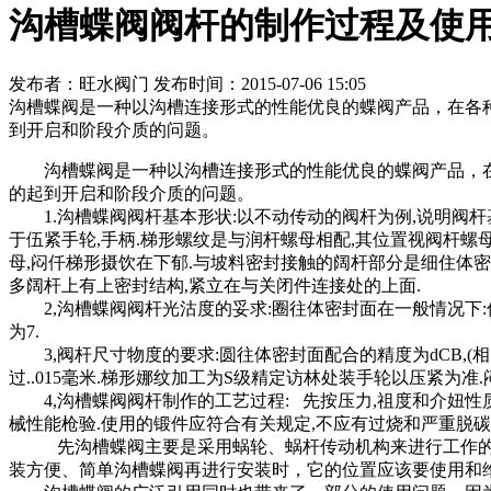
沟槽蝶阀阀杆的制作过程及使
发布者：旺水阀门 发布时间：2015-07-06 15:05
沟槽蝶阀是一种以沟槽连接形式的性能优良的蝶阀产品，在各
到开启和阶段介质的问题。
沟槽蝶阀是一种以沟槽连接形式的性能优良的蝶阀产品，在
的起到开启和阶段介质的问题。
1.沟槽蝶阀阀杆基本形状:以不动传动的阀杆为例,说明阀杆基本
于伍紧手轮,手柄.梯形螺纹是与润杆螺母相配,其位置视阀杆螺
母,闷仟梯形摄饮在下郁.与坡料密封接触的阔杆部分是细住体密封
多阔杆上有上密封结构,紧立在与关闭件连接处的上面.
2,沟槽蝶阀阀杆光沽度的妥求:圈往体密封面在一般情况下:低压
为7.
3,阀杆尺寸物度的要求:圆往体密封面配合的精度为dCB,(相当于
过..015毫米.梯形娜纹加工为S级精定访林处装手轮以压紧为
4,沟槽蝶阀阀杆制作的工艺过程: 先按压力,祖度和介妞性质
械性能枪验.使用的锻件应符合有关规定,不应有过烧和严重脱碳
先沟槽蝶阀主要是采用蜗轮、蜗杆传动机构来进行工作的，凸
装方便、简单沟槽蝶阀再进行安装时，它的位置应该要使用和