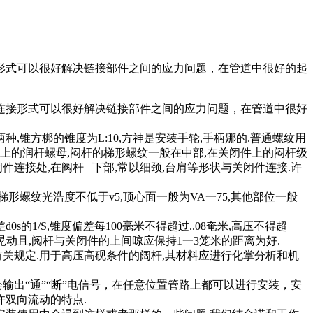
形式可以很好解决链接部件之间的应力问题，在管道中很好的起
接形式可以很好解决链接部件之间的应力问题，在管道中很好
,锥方梆的锥度为L:10,方神是安装手轮,手柄娜的.普通螺纹用
盖上的润杆螺母,闷杆的梯形螺纹一般在中部,在关闭件上的闷杆级
件连接处,在阀杆 下部,常以细颈,台肩等形状与关闭件连接.许
形螺纹光浩度不低于v5,顶心面一般为VA一75,其他部位一般
的1/S,锥度偏差每100毫米不得超过..08奄米,高压不得超
晃动且,阅杆与关闭件的上间晾应保持1一3笼米的距离为好.
有关规定.用于高压高砚条件的阔杆,其材料应进行化掌分析和机
“通”“断”电信号，在任意位置管路上都可以进行安装，安
双向流动的特点.