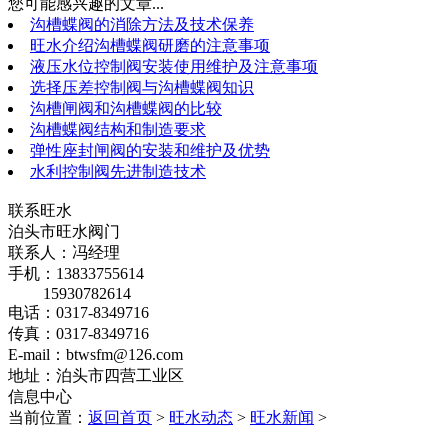
您可能感兴趣的文章...
沟槽蝶阀的消除方法及技术保养
旺水介绍沟槽蝶阀研磨的注意事项
液压水位控制阀安装使用维护及注意事项
选择压差控制阀与沟槽蝶阀知识
沟槽闸阀和沟槽蝶阀的比较
沟槽蝶阀结构和制造要求
弹性座封闸阀的安装和维护及优势
水利控制阀先进制造技术
联系旺水
泊头市旺水阀门
联系人：冯经理
手机：13833755614
15930782614
电话：0317-8349716
传真：0317-8349716
E-mail：btwsfm@126.com
地址：泊头市四营工业区
信息中心
当前位置：
返回首页
>
旺水动态
>
旺水新闻
>